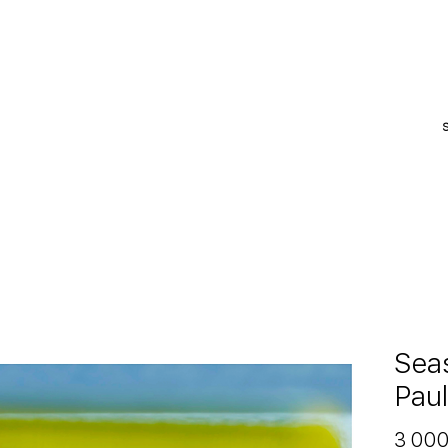
S
Sea
Pau
3 000