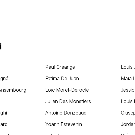
d
Paul Créange
Louis
igné
Fatima De Juan
Maïa L
'Ansembourg
Loïc Morel-Derocle
Jessic
Julien Des Monstiers
Louis
ghi
Antoine Donzeaud
Giuse
lard
Yoann Estevenin
Jorda