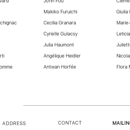
vard
John Fou
Cléme
Makiko Furuichi
Giulia
chignac
Cecilia Granara
Marie
Cyrielle Gulacsy
Letici
n
Julia Haumont
Juliet
rti
Angélique Heidler
Nicol
'homme
Antwan Horfée
Flora 
CONTACT
MAILIN
ADDRESS