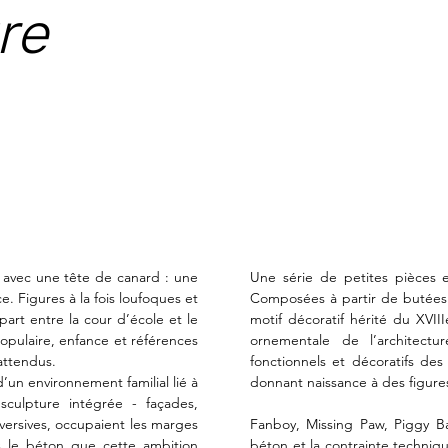
re
 avec une tête de canard : une 
Une série de petites pièces e
. Figures à la fois loufoques et 
Composées à partir de butées 
t entre la cour d’école et le 
motif décoratif hérité du XVII
opulaire, enfance et références 
ornementale de l’architectu
ttendus.

fonctionnels et décoratifs des
d’un environnement familial lié à 
donnant naissance à des figure
culpture intégrée - façades, 
bversives, occupaient les marges 
Fanboy, Missing Paw, Piggy B
ers le béton que cette ambition 
béton et la contrainte techniqu