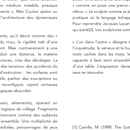
un médium instable, presque 
« comme on pose une pierre »,
ments », Max Coulon opère un 
rébus. « Je sculpte comme je pa
l’architecture des dynamiques 
pratique où le langage échappe
Pour reprendre Jacques Lacan, l
qui parle[2]. Les sculptures sont 
nts, qu’il décrit comme des « 
u mou, la rigidité naît d’une 
« L’un dans l’autre » désigne à 
nt. Mais contrairement à une 
l’inquiétude, le sérieux et le b
uit une distance, la matière 
mots cachés dans les mots, le
textures, crée des décalages. La 
capacité à faire tenir ensem
, des tensions, des accidents du 
d’une table. L’exposition devie
’exécution : les surfaces sont 
sans se résoudre.

fs, parfois des inscriptions ou 
econfiguré, rejoint certaines 
ogiques absurdes.

ets, vêtements), opérant un 
logique de collage. Fragments 
nctionnent comme des cadavres 
’ensemble. Une multiplicité de 
hédrales, personnages de jeux 
[1] Camille, M. (1989). The G