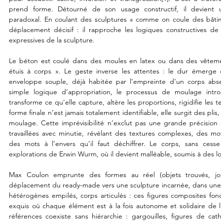
prend forme. Détourné de son usage constructif, il devient 
paradoxal. En coulant des sculptures « comme on coule des bâti
déplacement décisif : il rapproche les logiques constructives de 
expressives de la sculpture. 

Le béton est coulé dans des moules en latex ou dans des vêteme
étuis à corps ». Le geste inverse les attentes : le dur émerge d
enveloppe souple, déjà habitée par l’empreinte d’un corps abse
simple logique d’appropriation, le processus de moulage introd
transforme ce qu’elle capture, altère les proportions, rigidifie les 
forme finale n’est jamais totalement identifiable, elle surgit des plis
moulage. Cette imprévisibilité n’exclut pas une grande précision d
travaillées avec minutie, révélant des textures complexes, des moti
des mots à l’envers qu’il faut déchiffrer. Le corps, sans cesse r
explorations de Erwin Wurm, où il devient malléable, soumis à des l
Max Coulon emprunte des formes au réel (objets trouvés, jou
déplacement du ready-made vers une sculpture incarnée, dans une 
hétérogènes empilés, corps articulés : ces figures composites fo
exquis où chaque élément est à la fois autonome et solidaire de l
références coexiste sans hiérarchie : gargouilles, figures de cat