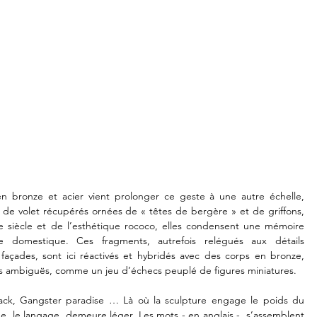
n bronze et acier vient prolonger ce geste à une autre échelle, 
de volet récupérés ornées de « têtes de bergère » et de griffons, 
Ie siècle et de l’esthétique rococo, elles condensent une mémoire 
re domestique. Ces fragments, autrefois relégués aux détails 
 façades, sont ici réactivés et hybridés avec des corps en bronze, 
s ambiguës, comme un jeu d’échecs peuplé de figures miniatures. 

ack, Gangster paradise … Là où la sculpture engage le poids du 
e, le langage, demeure léger. Les mots - en anglais -, s’assemblent 